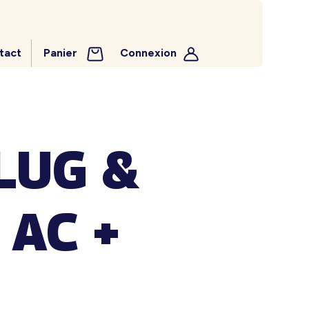
tact
Panier
Connexion
LUG &
 AC +