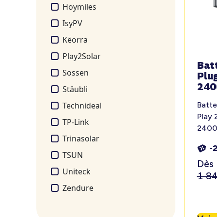
Hoymiles
IsyPV
Këorra
Play2Solar
Bat
Sossen
Plu
240
Stäubli
Technideal
Batte
Play 
TP-Link
2400
Trinasolar
-
TSUN
Dès
Uniteck
1 8
Zendure