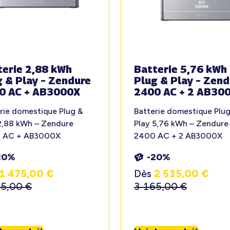
terie 2,88 kWh
Batterie 5,76 kWh
g & Play – Zendure
Plug & Play – Zend
0 AC + AB3000X
2400 AC + 2 AB30
rie domestique Plug &
Batterie domestique Plug
2,88 kWh – Zendure
Play 5,76 kWh – Zendure
 AC + AB3000X
2400 AC + 2 AB3000X
20%
-20%
1 475,00
€
Dès
2 535,00
€
45,00
€
3 165,00
€