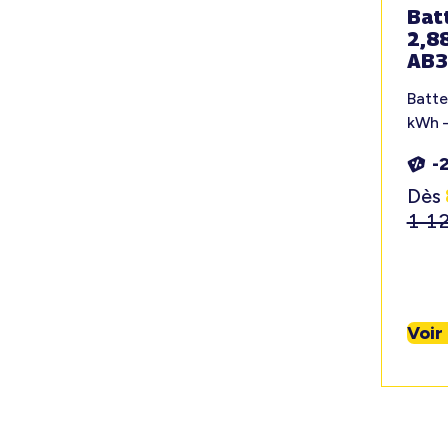
Batt
2,8
AB3
Batte
kWh 
-
Dès
1 1
Voir