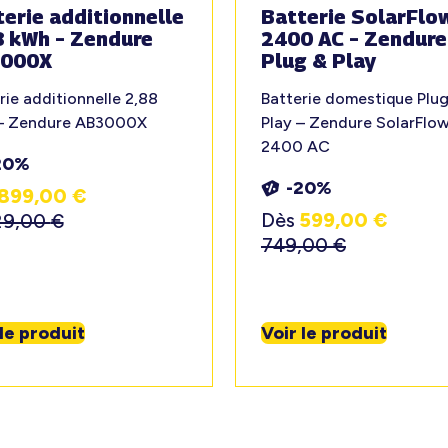
erie additionnelle
Batterie SolarFlo
8 kWh – Zendure
2400 AC – Zendure
000X
Plug & Play
rie additionnelle 2,88
Batterie domestique Plug
– Zendure AB3000X
Play – Zendure SolarFlo
2400 AC
20%
-20%
899,00
€
Dès
599,00
€
29,00
€
749,00
€
 le produit
Voir le produit