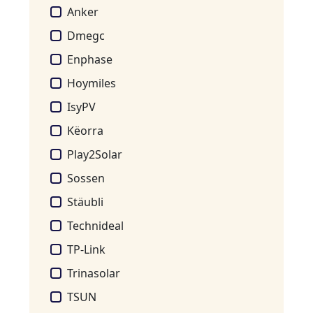
Anker
Dmegc
Enphase
Hoymiles
IsyPV
Këorra
Play2Solar
Sossen
Stäubli
Technideal
TP-Link
Trinasolar
TSUN