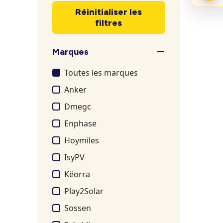
Réinitialiser les
filtres
Marques
Toutes les marques
Anker
Dmegc
Enphase
Hoymiles
IsyPV
Këorra
Play2Solar
Sossen