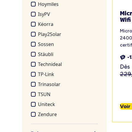
Hoymiles
Mic
IsyPV
Wif
Këorra
Micro
Play2Solar
2400W
Sossen
certif
Stäubli
-
Technideal
Dès
229
TP-Link
Trinasolar
TSUN
Uniteck
Voir
Zendure