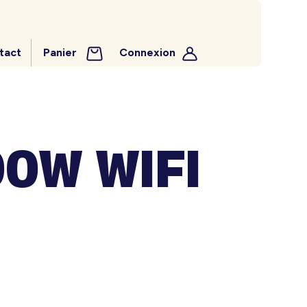
tact
Panier
Connexion
0W WIFI