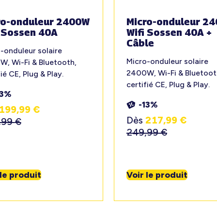
ro-onduleur 2400W
Micro-onduleur 2
i Sossen 40A
Wifi Sossen 40A +
Câble
-onduleur solaire
Micro-onduleur solaire
, Wi-Fi & Bluetooth,
2400W, Wi-Fi & Bluetoot
ié CE, Plug & Play.
certifié CE, Plug & Play.
13%
-13%
199,99
€
Dès
217,99
€
,99
€
249,99
€
 le produit
Voir le produit