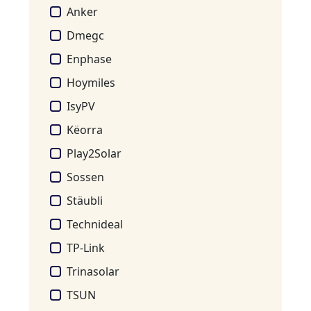
Anker
Dmegc
Enphase
Hoymiles
IsyPV
Këorra
Play2Solar
Sossen
Stäubli
Technideal
TP-Link
Trinasolar
TSUN