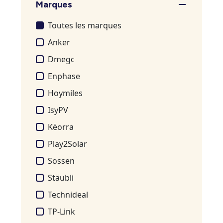
Marques
Toutes les marques
Anker
Dmegc
Enphase
Hoymiles
IsyPV
Këorra
Play2Solar
Sossen
Stäubli
Technideal
TP-Link