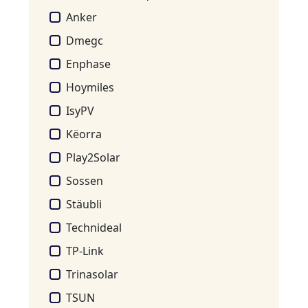
Anker
Dmegc
Enphase
Hoymiles
IsyPV
Këorra
Play2Solar
Sossen
Stäubli
Technideal
TP-Link
Trinasolar
TSUN