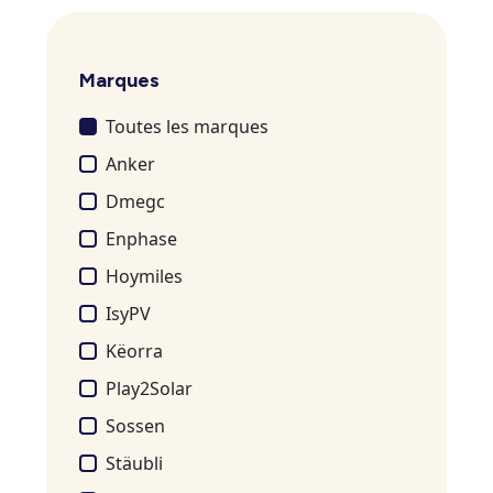
Marques
Toutes les marques
Anker
Dmegc
Enphase
Hoymiles
IsyPV
Këorra
Play2Solar
Sossen
Stäubli