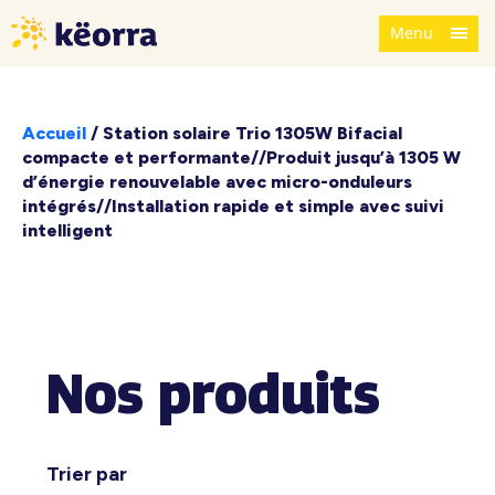
Menu
Accueil
/
Station solaire Trio 1305W Bifacial
compacte et performante//Produit jusqu’à 1305 W
d’énergie renouvelable avec micro-onduleurs
intégrés//Installation rapide et simple avec suivi
intelligent
Nos produits
Trier par