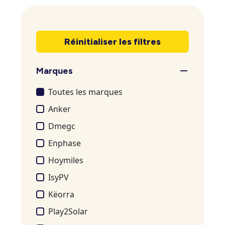
Réinitialiser les filtres
Marques
Toutes les marques
Anker
Dmegc
Enphase
Hoymiles
IsyPV
Këorra
Play2Solar