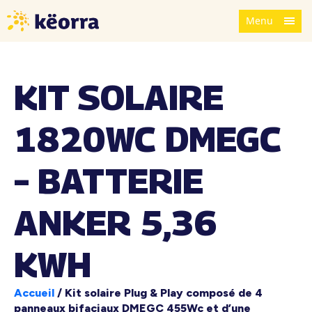
Menu
KIT SOLAIRE
1820WC DMEGC
– BATTERIE
ANKER 5,36
KWH
Accueil
/
Kit solaire Plug & Play composé de 4
panneaux bifaciaux DMEGC 455Wc et d’une