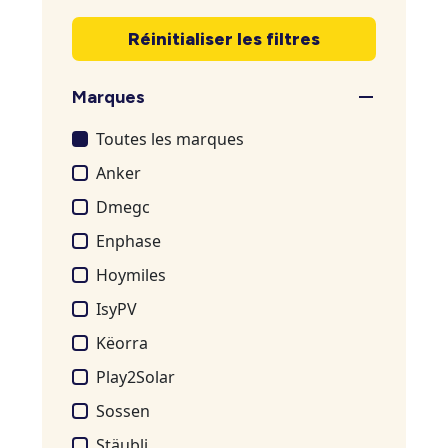
Réinitialiser les filtres
Marques
Toutes les marques
Anker
Dmegc
Enphase
Hoymiles
IsyPV
Këorra
Play2Solar
Sossen
Stäubli