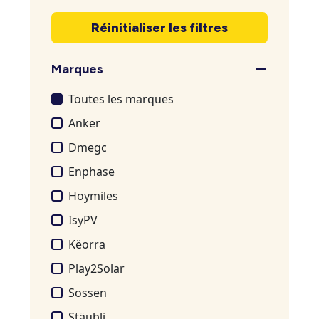
Réinitialiser les filtres
Marques
Toutes les marques
Anker
Dmegc
Enphase
Hoymiles
IsyPV
Këorra
Play2Solar
Sossen
Stäubli