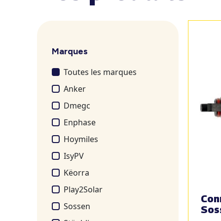
Marques
Toutes les marques
Anker
Dmegc
Enphase
Hoymiles
IsyPV
Këorra
Play2Solar
Con
Sossen
Sos