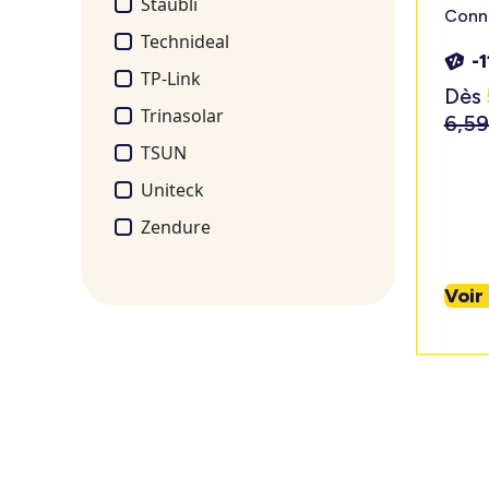
Stäubli
Conne
Technideal
-
TP-Link
Dès
Trinasolar
6,5
TSUN
Uniteck
Zendure
Voir