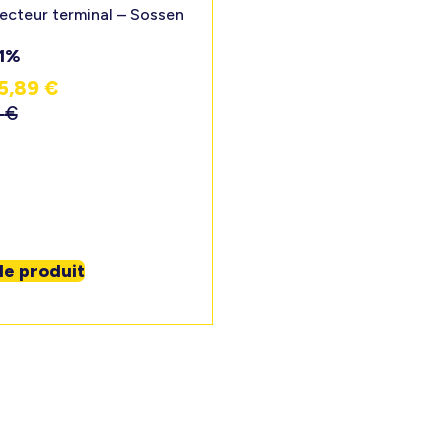
cteur terminal – Sossen
11%
5,89
€
9
€
 le produit