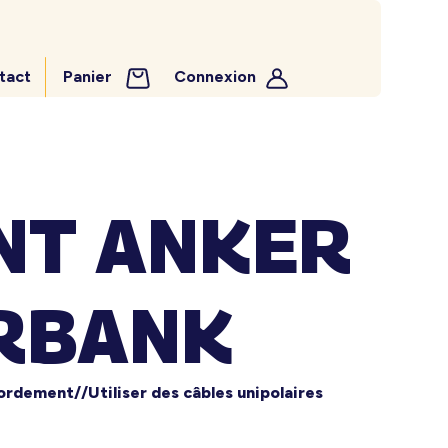
tact
Panier
Connexion
NT ANKER
ARBANK
cordement//Utiliser des câbles unipolaires