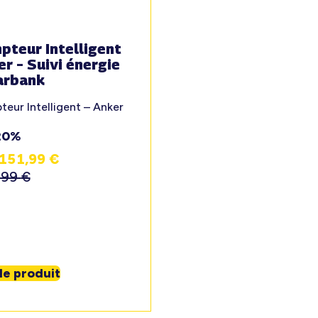
pteur Intelligent
r – Suivi énergie
arbank
eur Intelligent – Anker
20%
151,99
€
,99
€
 le produit