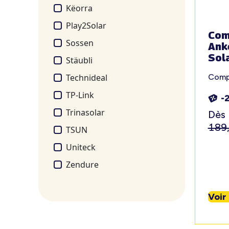
Këorra
Play2Solar
Com
Sossen
Anke
Sol
Stäubli
Technideal
Compt
TP-Link
-
Trinasolar
Dès
189
TSUN
Uniteck
Zendure
Voir