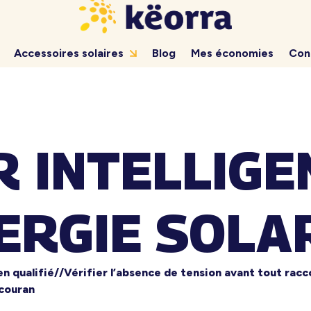
Accessoires solaires
Blog
Mes économies
Con
 INTELLIGE
ÉNERGIE SOL
cien qualifié//Vérifier l’absence de tension avant tout rac
couran