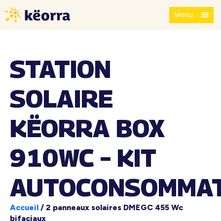
Menu
STATION
SOLAIRE
KËORRA BOX
910WC – KIT
AUTOCONSOMMAT
Accueil
/
2 panneaux solaires DMEGC 455 Wc
bifaciaux