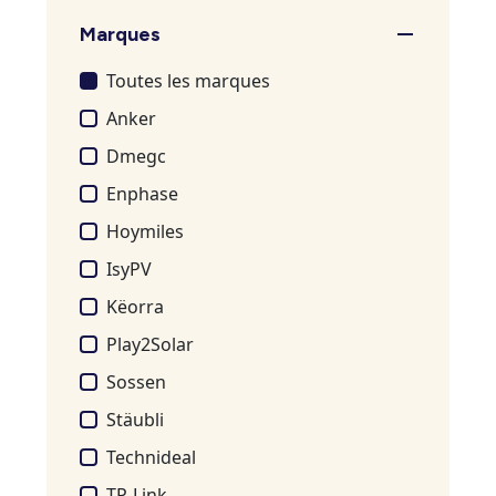
Marques
Toutes les marques
Anker
Dmegc
Enphase
Hoymiles
IsyPV
Këorra
Play2Solar
Sossen
Stäubli
Technideal
TP-Link