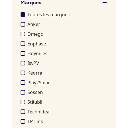
Marques
Toutes les marques
Anker
Dmegc
Enphase
Hoymiles
IsyPV
Këorra
Play2Solar
Sossen
Stäubli
Technideal
TP-Link