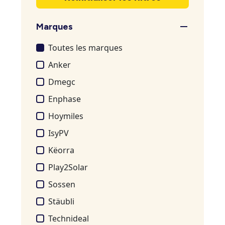
Marques
Toutes les marques
Anker
Dmegc
Enphase
Hoymiles
IsyPV
Këorra
Play2Solar
Sossen
Stäubli
Technideal