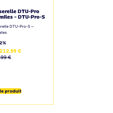
serelle DTU-Pro
miles – DTU-Pro-S
relle DTU-Pro-S –
iles
12%
212,99
€
,99
€
 le produit