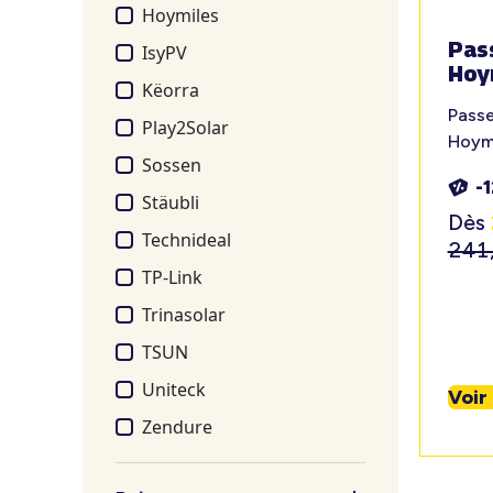
Hoymiles
Pas
IsyPV
Hoy
Këorra
Passe
Play2Solar
Hoym
Sossen
-
Stäubli
Dès
Technideal
241
TP-Link
Trinasolar
TSUN
Uniteck
Voir
Zendure