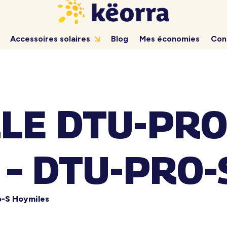
Accessoires solaires
Blog
Mes économies
Con
LE DTU-PR
 – DTU-PRO-
o-S Hoymiles