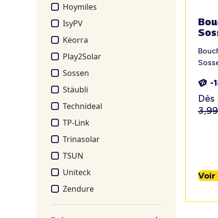
Hoymiles
Bou
IsyPV
Sos
Këorra
Bouch
Play2Solar
Soss
Sossen
-
Stäubli
Dès
Technideal
3,9
TP-Link
Trinasolar
TSUN
Uniteck
Voir
Zendure