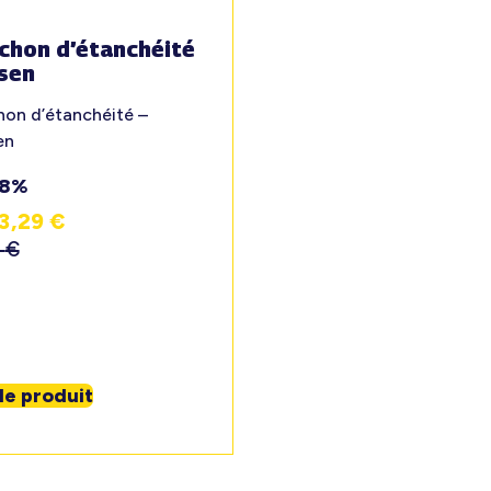
chon d’étanchéité
sen
on d’étanchéité –
en
18%
3,29
€
9
€
 le produit