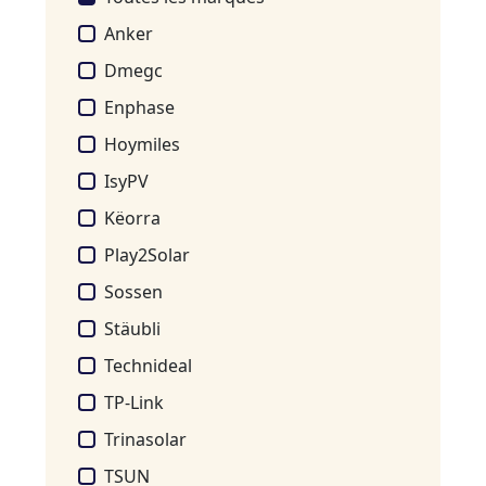
Anker
Dmegc
Enphase
Hoymiles
IsyPV
Këorra
Play2Solar
Sossen
Stäubli
Technideal
TP-Link
Trinasolar
TSUN