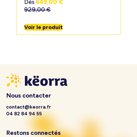
Dès
649,00
€
929,00
€
Voir le produit
Nous contacter
contact@keorra.fr
04 82 84 94 55
Restons connectés