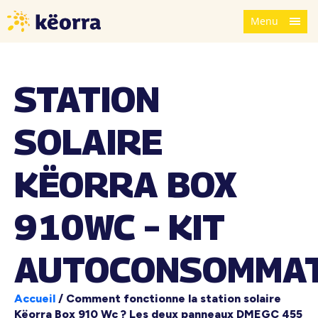
Menu
STATION
SOLAIRE
KËORRA BOX
910WC – KIT
AUTOCONSOMMAT
Accueil
/
Comment fonctionne la station solaire
Këorra Box 910 Wc ? Les deux panneaux DMEGC 455