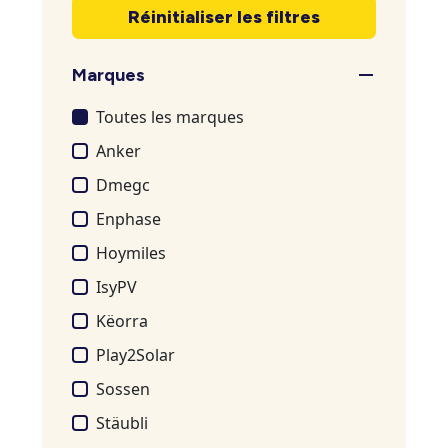
Réinitialiser les filtres
Marques
Toutes les marques
Anker
Dmegc
Enphase
Hoymiles
IsyPV
Këorra
Play2Solar
Sossen
Stäubli