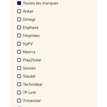
Toutes les marques
Anker
Dmegc
Enphase
Hoymiles
IsyPV
Këorra
Play2Solar
Sossen
Stäubli
Technideal
TP-Link
Trinasolar