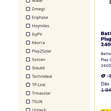
Anker
Dmegc
Enphase
Hoymiles
Bat
IsyPV
Plu
Këorra
240
Play2Solar
Batte
Sossen
Play 
2400
Stäubli
-
Technideal
Dès
TP-Link
1 8
Trinasolar
TSUN
Uniteck