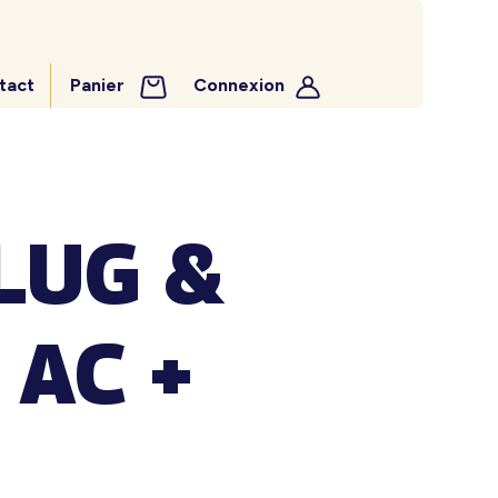
tact
Panier
Connexion
LUG &
 AC +