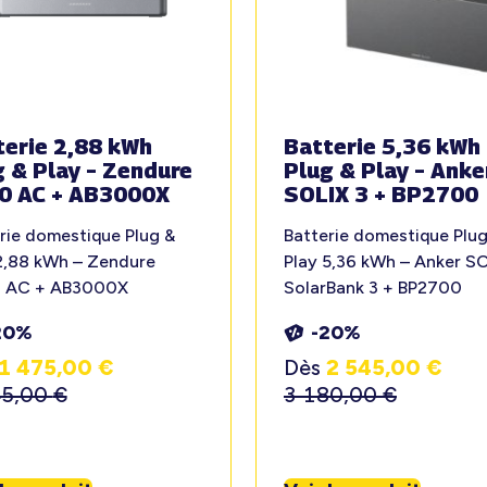
terie 2,88 kWh
Batterie 5,36 kWh
g & Play – Zendure
Plug & Play – Anke
0 AC + AB3000X
SOLIX 3 + BP2700
rie domestique Plug &
Batterie domestique Plug
2,88 kWh – Zendure
Play 5,36 kWh – Anker S
 AC + AB3000X
SolarBank 3 + BP2700
20%
-20%
1 475,00
€
Dès
2 545,00
€
45,00
€
3 180,00
€