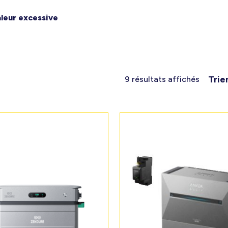
aleur excessive
Trie
9 résultats affichés