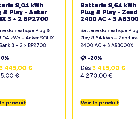
terie 8,04 kWh
Batterie 8,64 kWh
 & Play – Anker
Plug & Play – Zend
IX 3 + 2 BP2700
2400 AC + 3 AB30
rie domestique Plug &
Batterie domestique Plug
8,04 kWh – Anker SOLIX
Play 8,64 kWh – Zendure
Bank 3 + 2 × BP2700
2400 AC + 3 AB3000X
20%
-20%
3 445,00
€
Dès
3 415,00
€
05,00
€
4 270,00
€
 le produit
Voir le produit