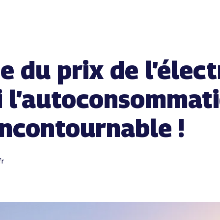
 du prix de l’électr
i l’autoconsommat
incontournable !
r