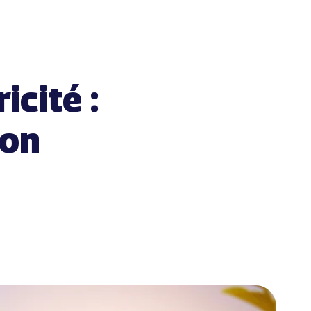
icité :
ion