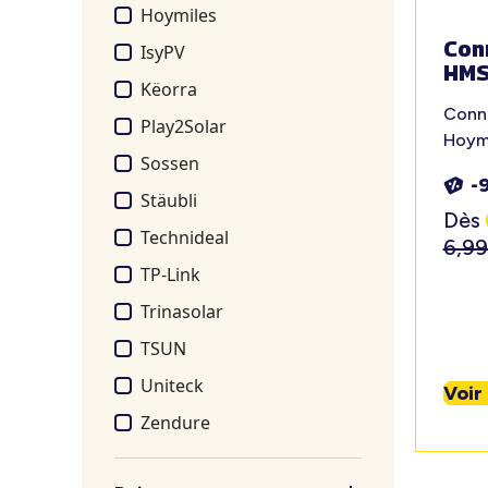
Hoymiles
Con
IsyPV
HMS
Këorra
Conne
Play2Solar
Hoym
Sossen
-
Stäubli
Dès
Technideal
6,9
TP-Link
Trinasolar
TSUN
Uniteck
Voir
Zendure