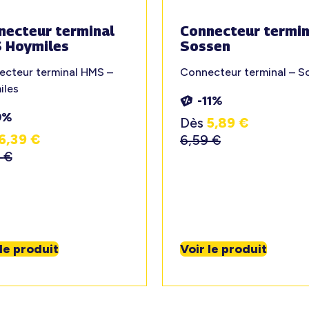
necteur terminal
Connecteur termin
 Hoymiles
Sossen
cteur terminal HMS –
Connecteur terminal – S
iles
-11%
9%
Dès
5,89
€
6,39
€
6,59
€
9
€
 le produit
Voir le produit